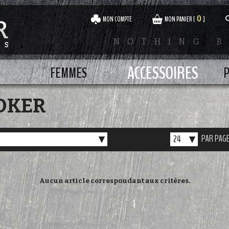
0
MON COMPTE
MON PANIER [
]
NOTHING B
ACCESSOIRES
FEMMES
P
POKER
PAR PAG
-
24
Aucun article correspondant aux critères.